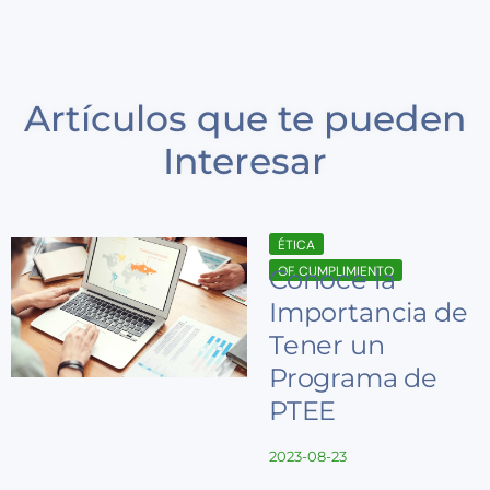
Artículos que te pueden
Interesar
ÉTICA
OF. CUMPLIMIENTO
Conoce la
Importancia de
Tener un
Programa de
PTEE
2023-08-23