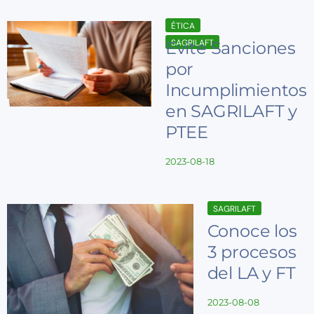
ÉTICA
SAGRILAFT
Evite Sanciones
por
Incumplimientos
en SAGRILAFT y
PTEE
2023-08-18
SAGRILAFT
Conoce los
3 procesos
del LA y FT
2023-08-08