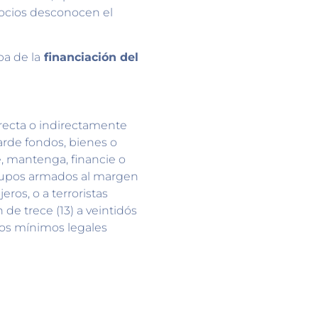
ocios desconocen el
pa de la
financiación del
irecta o indirectamente
uarde fondos, bienes o
e, mantenga, financie o
rupos armados al margen
eros, o a terroristas
n de trece (13) a veintidós
rios mínimos legales