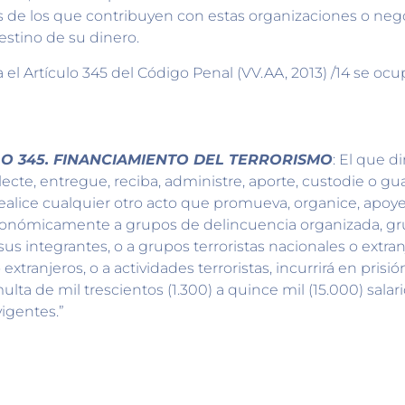
de los que contribuyen con estas organizaciones o neg
estino de su dinero.
el Artículo 345 del Código Penal (VV.AA, 2013) /14 se ocu
O 345. FINANCIAMIENTO DEL TERRORISMO
: El que d
lecte, entregue, reciba, administre, aporte, custodie o g
realice cualquier otro acto que promueva, organice, apoy
onómicamente a grupos de delincuencia organizada, g
 sus integrantes, o a grupos terroristas nacionales o extranj
extranjeros, o a actividades terroristas, incurrirá en prisió
multa de mil trescientos (1.300) a quince mil (15.000) sala
igentes.”