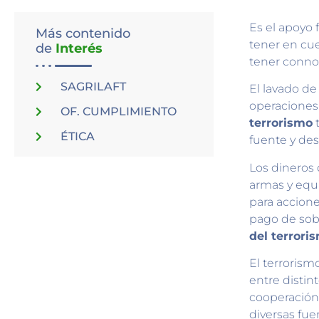
Es el apoyo 
Más contenido
tener en cu
de
Interés
tener connot
SAGRILAFT
El lavado de 
operaciones 
OF. CUMPLIMIENTO
terrorismo
t
ÉTICA
fuente y dest
Los dineros 
armas y equi
para accione
pago de sob
del terrori
El terroris
entre distin
cooperación
diversas fu