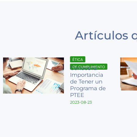
Artículos 
ÉTICA
OF. CUMPLIMIENTO
Conoce la
Importancia
de Tener un
Programa de
PTEE
2023-08-23