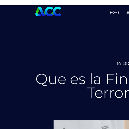
Que es la Financ
HOME
S
14 DI
Que es la Fi
Terro