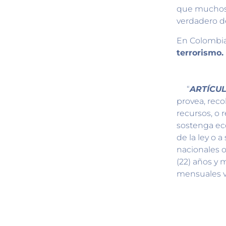
que muchos 
verdadero d
En Colombia 
terrorismo.
“
ARTÍCUL
provea, reco
recursos, o 
sostenga ec
de la ley o a
nacionales o 
(22) años y 
mensuales v