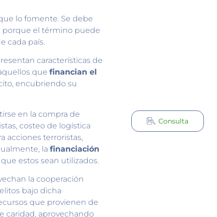
o que lo fomente. Se debe
o, porque el término puede
de cada país.
 presentan características de
 aquellos que
financian el
cito, encubriendo su
tirse en la compra de
Consulta
tas, costeo de logística
a acciones terroristas,
gualmente, la
financiación
que estos sean utilizados.
vechan la cooperación
elitos bajo dicha
recursos que provienen de
de caridad, aprovechando