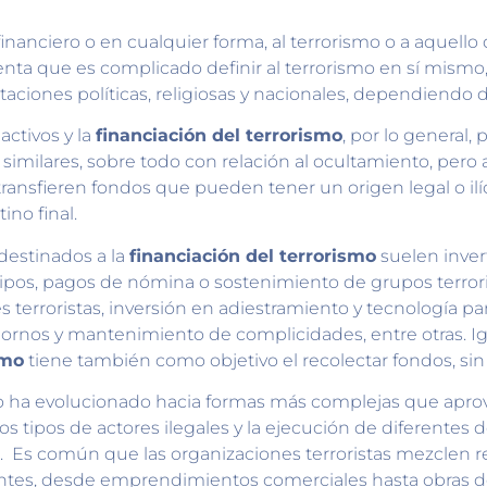
financiero o en cualquier forma, al terrorismo o a aquell
enta que es complicado definir al terrorismo en sí mism
aciones políticas, religiosas y nacionales, dependiendo 
activos y la
financiación del terrorismo
, por lo general,
similares, sobre todo con relación al ocultamiento, pero
ransfieren fondos que pueden tener un origen legal o ilí
ino final.
destinados a la
financiación del terrorismo
suelen inver
pos, pagos de nómina o sostenimiento de grupos terroris
s terroristas, inversión en adiestramiento y tecnología par
ornos y mantenimiento de complicidades, entre otras. I
smo
tiene también como objetivo el recolectar fondos, sin 
mo ha evolucionado hacia formas más complejas que apro
tos tipos de actores ilegales y la ejecución de diferentes d
. Es común que las organizaciones terroristas mezclen 
entes, desde emprendimientos comerciales hasta obras 