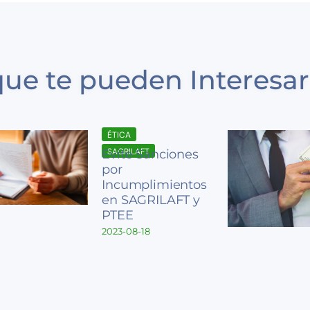
que te pueden Interesar
ÉTICA
SAGRILAFT
Evite Sanciones
por
Incumplimientos
en SAGRILAFT y
PTEE
2023-08-18